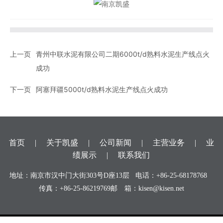
上一页
青州中联水泥有限公司二期6000t/d熟料水泥生产线点火
成功
下一页
阿塞拜疆5000t/d熟料水泥生产线点火成功
首页
|
关于凯盛
|
公司新闻
|
主营业务
|
业
绩展示
|
联系我们
地址：南京市汉中门大街303号D座13层 电话：
+86-25-68178768
传真：+86-25-86219769
邮 箱：
kisen@kisen.net