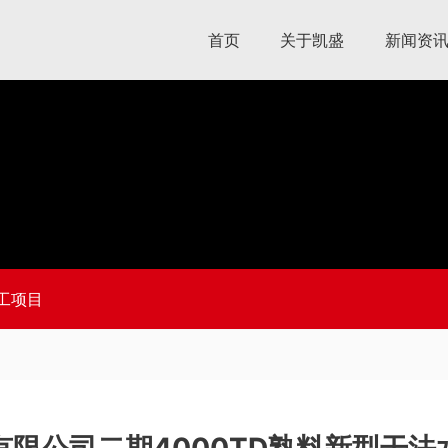
首页
关于凯盛
新闻资
工项目
限公司二期4000TD熟料新型干