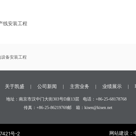
生产线安装工程
电设备安装工程
|
关于凯盛
|
公司新闻
|
主营业务
|
业绩展示
|
地址：南京市汉中门大街303号D座13层 电话：
+86-25-68178768
传真：+86-25-86219769
邮 箱：
kisen@kisen.net
7421号-2
网站建设：