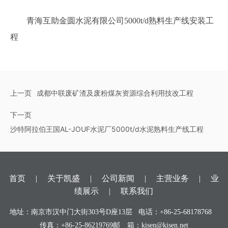
青海互助金圆水泥有限公司5000t/d熟料生产线安装工
程
上一页
成都中联废矿渣及废粉煤灰资源综合利用技改工程
下一页
沙特阿拉伯王国AL-JOUF水泥厂5000t/d水泥熟料生产线工程
首页
|
关于凯盛
|
公司新闻
|
主营业务
|
业
绩展示
|
联系我们
地址：南京市汉中门大街303号D座13层 电话：
+86-25-68178768
传真：+86-25-86219769
邮 箱：
kisen@kisen.net